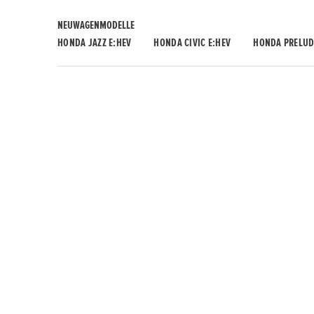
NEUWAGENMODELLE
HONDA JAZZ E:HEV
HONDA CIVIC E:HEV
HONDA PRELUD