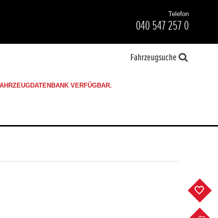
Telefon
040 547 257 0
Fahrzeugsuche
 FAHRZEUGDATENBANK VERFÜGBAR.
F