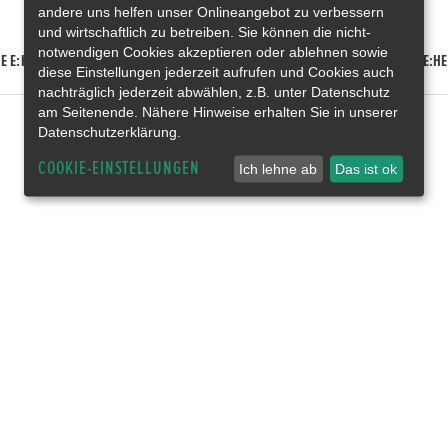
andere uns helfen unser Onlineangebot zu verbessern
und wirtschaftlich zu betreiben. Sie können die nicht-
notwendigen Cookies akzeptieren oder ablehnen sowie
E E:HEV
HONDA HR-V E:HEV
HONDA ZR-V E:HEV
HONDA CR-V E:HE
diese Einstellungen jederzeit aufrufen und Cookies auch
nachträglich jederzeit abwählen, z.B. unter Datenschutz
am Seitenende. Nähere Hinweise erhalten Sie in unserer
Datenschutzerklärung.
COOKIE-EINSTELLUNGEN
Ich lehne ab
Das ist ok