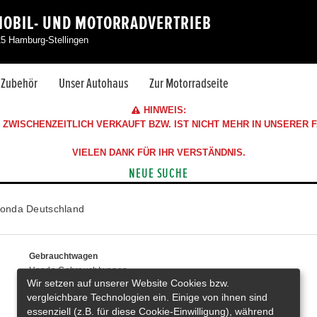
MOBIL- UND MOTORRADVERTRIEB
25 Hamburg-Stellingen
& Zubehör
Unser Autohaus
Zur Motorradseite
HINWEIS:
ZWISCHENZEITLICH VERKAUFT BZW. IST NICHT MEHR IN UNSERER
VIELEN DANK FÜR IHR VERSTÄNDNIS.
NEUE SUCHE
onda Deutschland
Gebrauchtwagen
Honda Gebrauchtwagen
Wir setzen auf unserer Website Cookies bzw.
Honda Vorführwagen
vergleichbare Technologien ein. Einige von ihnen sind
Gesamtbestand
essenziell (z.B. für diese Cookie-Einwilligung), während