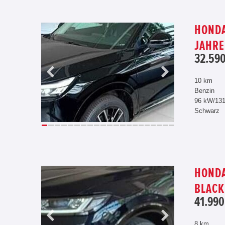
HONDA
JAHRE
32.590
10 km
Benzin
96 kW/13
Schwarz
HONDA
BLACK
41.990
8 km