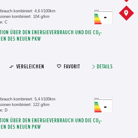
brauch kombiniert: 4,6 l/100km
A
ionen kombiniert: 104 g/km
e: C
TION ÜBER DEN ENERGIEVERBRAUCH UND DIE CO₂-
NEN DES NEUEN PKW
VERGLEICHEN
FAVORIT
DETAILS
brauch kombiniert: 5,4 l/100km
ionen kombiniert: 122 g/km
e: D
TION ÜBER DEN ENERGIEVERBRAUCH UND DIE CO₂-
NEN DES NEUEN PKW