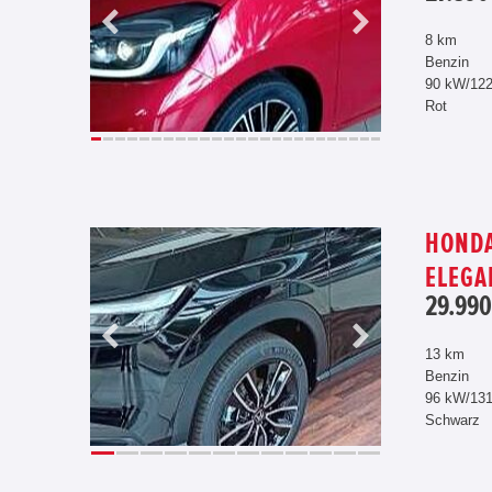
8 km
Benzin
90 kW/12
Rot
HONDA
ELEGA
29.990
13 km
Benzin
96 kW/13
Schwarz