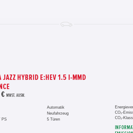
 JAZZ HYBRID E:HEV 1.5 I-MMD
NCE
 €
MWST. AUSW.
Energiever
Automatik
CO₂-Emiss
Neufahrzeug
CO₂-Klass
7 PS
5 Türen
INFORMA