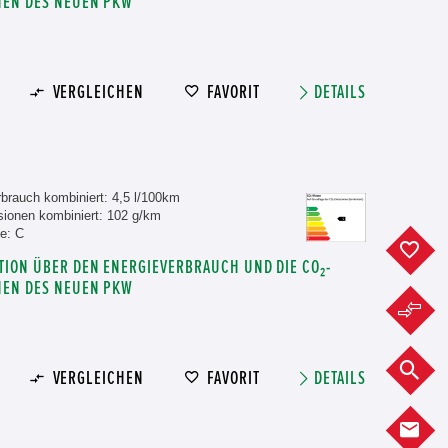
NEN DES NEUEN PKW
VERGLEICHEN
FAVORIT
DETAILS
brauch kombiniert: 4,5 l/100km
ionen kombiniert: 102 g/km
e: C
F
TION ÜBER DEN ENERGIEVERBRAUCH UND DIE CO₂-
NEN DES NEUEN PKW
F
F
VERGLEICHEN
FAVORIT
DETAILS
K