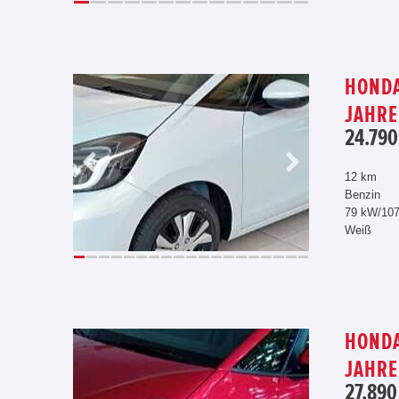
HONDA
JAHRE
24.790
12 km
Benzin
79 kW/10
Weiß
HONDA
JAHRE
27.890