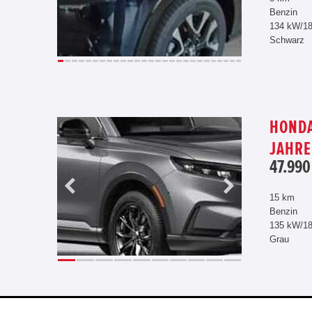
Benzin
134 kW/1
Schwarz
HONDA
JAHRE
47.990
15 km
Benzin
135 kW/1
Grau