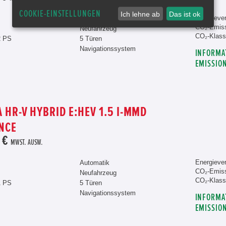
COOKIE-EINSTELLUNGEN
Ich lehne ab
Das ist ok
Energiever
Automatik
CO₂-Emiss
Neufahrzeug
CO₂-Klass
2 PS
5 Türen
Navigationssystem
INFORMA
EMISSIO
 HR-V HYBRID E:HEV 1.5 I-MMD
NCE
 €
MWST. AUSW.
Energiever
Automatik
CO₂-Emiss
Neufahrzeug
CO₂-Klass
1 PS
5 Türen
Navigationssystem
INFORMA
EMISSIO