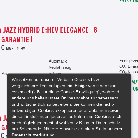
EMISSIO
 JAZZ HYBRID E:HEV ELEGANCE | 8
 GARANTIE |
 €
MWST. AUSW.
Energiever
Automatik
CO₂-Emiss
Neufahrzeug
CO₂-Klass
7 PS
5 Türen
Wir setzen auf unserer Website Cookies bzw.
INFORMA
vergleichbare Technologien ein. Einige von ihnen sind
EMISSIO
essenziell (z.B. für diese Cookie-Einwilligung), während
andere uns helfen unser Onlineangebot zu verbessern
und wirtschaftlich zu betreiben. Sie können die nicht-
notwendigen Cookies akzeptieren oder ablehnen sowie
diese Einstellungen jederzeit aufrufen und Cookies auch
 JAZZ HYBRID E:HEV 1.5 ADVANCE | 8
nachträglich jederzeit abwählen, z.B. unter Datenschutz
 GARANTIE |
am Seitenende. Nähere Hinweise erhalten Sie in unserer
 €
Datenschutzerklärung.
MWST. AUSW.