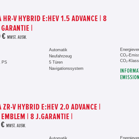
 HR-V HYBRID E:HEV 1.5 ADVANCE | 8
 GARANTIE |
 €
MWST. AUSW.
Energiever
Automatik
CO₂-Emiss
Neufahrzeug
CO₂-Klass
1 PS
5 Türen
Navigationssystem
INFORMA
EMISSIO
 ZR-V HYBRID E:HEV 2.0 ADVANCE |
 EMBLEM | 8 J.GARANTIE |
 €
MWST. AUSW.
Energiever
Automatik