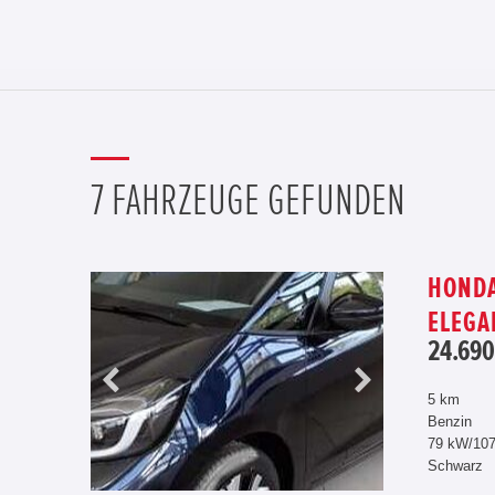
7 FAHRZEUGE GEFUNDEN
HONDA
ELEGA
24.690
5 km
Benzin
79 kW/10
Schwarz