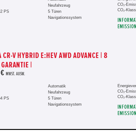
CO₂-Emiss
Neufahrzeug
CO₂-Klass
82 PS
5 Türen
Navigationssystem
INFORMA
EMISSIO
 CR-V HYBRID E:HEV AWD ADVANCE | 8
 GARANTIE |
 €
MWST. AUSW.
Energiever
Automatik
CO₂-Emiss
Neufahrzeug
CO₂-Klass
84 PS
5 Türen
Navigationssystem
INFORMA
EMISSIO