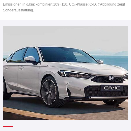
Emissionen in g/km: kombiniert 109−116. CO₂-Klasse: C-D. // Abbildung zeigt
Sonderausstattung.