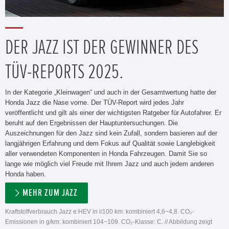
DER JAZZ IST DER GEWINNER DES
TÜV-REPORTS 2025.
In der Kategorie „Kleinwagen“ und auch in der Gesamtwertung hatte der
Honda Jazz die Nase vorne. Der TÜV-Report wird jedes Jahr
veröffentlicht und gilt als einer der wichtigsten Ratgeber für Autofahrer. Er
beruht auf den Ergebnissen der Hauptuntersuchungen. Die
Auszeichnungen für den Jazz sind kein Zufall, sondern basieren auf der
langjährigen Erfahrung und dem Fokus auf Qualität sowie Langlebigkeit
aller verwendeten Komponenten in Honda Fahrzeugen. Damit Sie so
lange wie möglich viel Freude mit Ihrem Jazz und auch jedem anderen
Honda haben.
MEHR ZUM JAZZ
Kraftstoffverbrauch Jazz e:HEV in l/100 km: kombiniert 4,6−4,8. CO₂-
Emissionen in g/km: kombiniert 104−109. CO₂-Klasse: C. // Abbildung zeigt