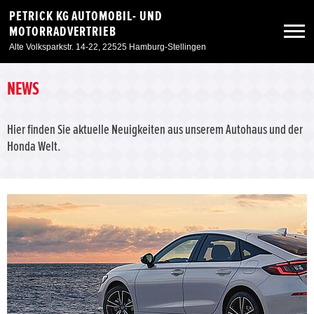
PETRICK KG AUTOMOBIL- UND
MOTORRADVERTRIEB
Alte Volksparkstr. 14-22, 22525 Hamburg-Stellingen
Neuwagen
NEWS
Gebrauchtwagen
Hier finden Sie aktuelle Neuigkeiten aus unserem Autohaus und der
Honda Welt.
Angebote
Service & Zubehör
Unser Autohaus
Zur Motorradseite