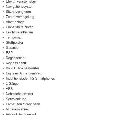
Elektr. Fensterheber
Navigationssystem
Sitzheizung vorn
Zentralverriegelung
Alarmanlage
Einparkhilfe hinten
Leichtmetallfelgen
Tempomat
Stoffpolster
Garantie
ESP
Regensensor
Keyless Start
Voll-LED-Scheinwerfer
Digitales Armaturenbrett
Induktionsladen für Smartphones
1 Gänge
ABS
Nebelscheinwerfer
Servolenkung
Farbe: sonic grey pearl
Mittelarmlehne
Rücksitzbank geteilt