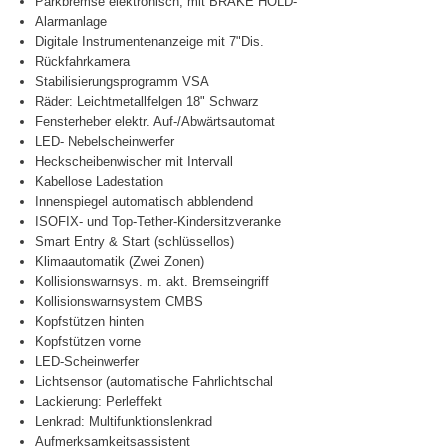
Parkbremse elektronisch, mit BRAKE HOLD-
Alarmanlage
Digitale Instrumentenanzeige mit 7"Dis.
Rückfahrkamera
Stabilisierungsprogramm VSA
Räder: Leichtmetallfelgen 18" Schwarz
Fensterheber elektr. Auf-/Abwärtsautomat
LED- Nebelscheinwerfer
Heckscheibenwischer mit Intervall
Kabellose Ladestation
Innenspiegel automatisch abblendend
ISOFIX- und Top-Tether-Kindersitzveranke
Smart Entry & Start (schlüssellos)
Klimaautomatik (Zwei Zonen)
Kollisionswarnsys. m. akt. Bremseingriff
Kollisionswarnsystem CMBS
Kopfstützen hinten
Kopfstützen vorne
LED-Scheinwerfer
Lichtsensor (automatische Fahrlichtschal
Lackierung: Perleffekt
Lenkrad: Multifunktionslenkrad
Aufmerksamkeitsassistent