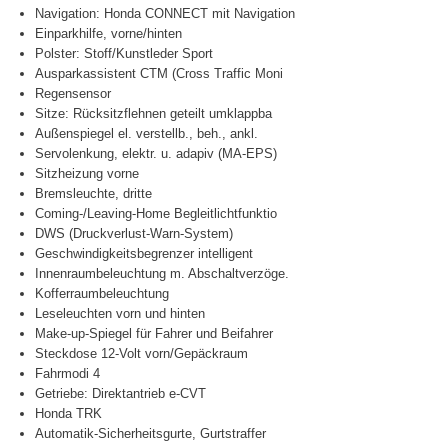
Navigation: Honda CONNECT mit Navigation
Einparkhilfe, vorne/hinten
Polster: Stoff/Kunstleder Sport
Ausparkassistent CTM (Cross Traffic Moni
Regensensor
Sitze: Rücksitzflehnen geteilt umklappba
Außenspiegel el. verstellb., beh., ankl.
Servolenkung, elektr. u. adapiv (MA-EPS)
Sitzheizung vorne
Bremsleuchte, dritte
Coming-/Leaving-Home Begleitlichtfunktio
DWS (Druckverlust-Warn-System)
Geschwindigkeitsbegrenzer intelligent
Innenraumbeleuchtung m. Abschaltverzöge.
Kofferraumbeleuchtung
Leseleuchten vorn und hinten
Make-up-Spiegel für Fahrer und Beifahrer
Steckdose 12-Volt vorn/Gepäckraum
Fahrmodi 4
Getriebe: Direktantrieb e-CVT
Honda TRK
Automatik-Sicherheitsgurte, Gurtstraffer