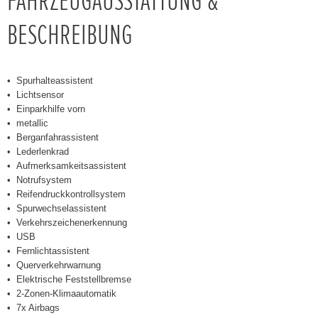
FAHRZEUGAUSSTATTUNG &
BESCHREIBUNG
Spurhalteassistent
Lichtsensor
Einparkhilfe vorn
metallic
Berganfahrassistent
Lederlenkrad
Aufmerksamkeitsassistent
Notrufsystem
Reifendruckkontrollsystem
Spurwechselassistent
Verkehrszeichenerkennung
USB
Fernlichtassistent
Querverkehrwarnung
Elektrische Feststellbremse
2-Zonen-Klimaautomatik
7x Airbags