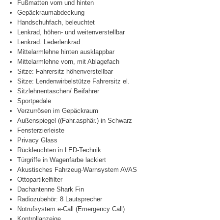
Fußmatten vorn und hinten
Gepäckraumabdeckung
Handschuhfach, beleuchtet
Lenkrad, höhen- und weitenverstellbar
Lenkrad: Lederlenkrad
Mittelarmlehne hinten ausklappbar
Mittelarmlehne vorn, mit Ablagefach
Sitze: Fahrersitz höhenverstellbar
Sitze: Lendenwirbelstütze Fahrersitz el.
Sitzlehnentaschen/ Beifahrer
Sportpedale
Verzurrösen im Gepäckraum
Außenspiegel ((Fahr.asphär.) in Schwarz
Fensterzierleiste
Privacy Glass
Rückleuchten in LED-Technik
Türgriffe in Wagenfarbe lackiert
Akustisches Fahrzeug-Warnsystem AVAS
Ottopartikelfilter
Dachantenne Shark Fin
Radiozubehör: 8 Lautsprecher
Notrufsystem e-Call (Emergency Call)
Kontrollanzeige