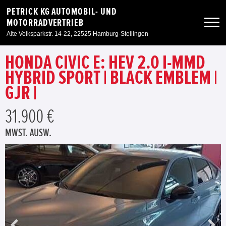
PETRICK KG AUTOMOBIL- UND
MOTORRADVERTRIEB
Alte Volksparkstr. 14-22, 22525 Hamburg-Stellingen
HONDA CIVIC E: HEV 2.0 I-MMD
Neuwagen
HYBRID SPORT | BLACK EMBLEM |
GJR |
Gebrauchtwagen
31.900 €
Angebote
MWST. AUSW.
Service & Zubehör
Unser Autohaus
Zur Motorradseite