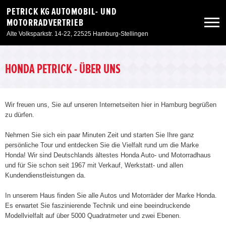
PETRICK KG AUTOMOBIL- UND
MOTORRADVERTRIEB
Alte Volksparkstr. 14-22, 22525 Hamburg-Stellingen
Neuwagen
HONDA PETRICK - ÜBER UNS
Gebrauchtwagen
Wir freuen uns, Sie auf unseren Internetseiten hier in Hamburg begrüßen
zu dürfen.
Angebote
Nehmen Sie sich ein paar Minuten Zeit und starten Sie Ihre ganz
persönliche Tour und entdecken Sie die Vielfalt rund um die Marke
Service & Zubehör
Honda! Wir sind Deutschlands ältestes Honda Auto- und Motorradhaus
und für Sie schon seit 1967 mit Verkauf, Werkstatt- und allen
Kundendienstleistungen da.
Unser Autohaus
In unserem Haus finden Sie alle Autos und Motorräder der Marke Honda.
Es erwartet Sie faszinierende Technik und eine beeindruckende
Zur Motorradseite
Modellvielfalt auf über 5000 Quadratmeter und zwei Ebenen.