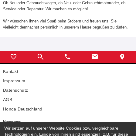
Ob Neu-oder Gebrauchtwagen, ob Neu- oder Gebrauchtmotorräder, ob
Service oder Reparatur. Wir machen es möglich!
Wir wünschen Ihnen viel Spaß beim Stöbern und freuen uns, Sie
vielleicht demnächst persönlich in unserem Hause begrüßen zu dürfen.
Kontakt
Impressum
Datenschutz
AGB
Honda Deutschland
Neuwagen
Wir setzen auf unserer Website Cookies bzw. vergleichbare
Honda Neuwagen
Technologien ein. Einige von ihnen sind essenziell (z.B. für diese