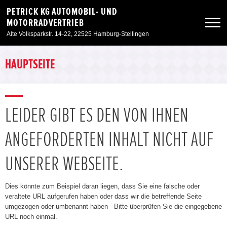
PETRICK KG AUTOMOBIL- UND
MOTORRADVERTRIEB
Alte Volksparkstr. 14-22, 22525 Hamburg-Stellingen
Neuwagen
HAUPTSEITE
Gebrauchtwagen
LEIDER GIBT ES DEN VON IHNEN
Angebote
ANGEFORDERTEN INHALT NICHT AUF
Service & Zubehör
UNSERER WEBSEITE.
Unser Autohaus
Dies könnte zum Beispiel daran liegen, dass Sie eine falsche oder
veraltete URL aufgerufen haben oder dass wir die betreffende Seite
umgezogen oder umbenannt haben - Bitte überprüfen Sie die eingegebene
Zur Motorradseite
URL noch einmal.