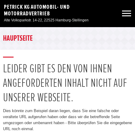
PETRICK KG AUTOMOBIL- UND
MOTORRADVERTRIEB
Alte Volksparkstr. 14-22, 22525 Hamburg-Stellingen
Neuwagen
HAUPTSEITE
Gebrauchtwagen
LEIDER GIBT ES DEN VON IHNEN
Angebote
ANGEFORDERTEN INHALT NICHT AUF
Service & Zubehör
UNSERER WEBSEITE.
Unser Autohaus
Dies könnte zum Beispiel daran liegen, dass Sie eine falsche oder
veraltete URL aufgerufen haben oder dass wir die betreffende Seite
umgezogen oder umbenannt haben - Bitte überprüfen Sie die eingegebene
Zur Motorradseite
URL noch einmal.